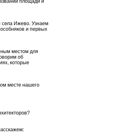
названий площади и
ы села Ижево. Узнаем
 особняков и первых
енным местом для
говорим об
иях, которые
мом месте нашего
архитекторов?
расскажем: