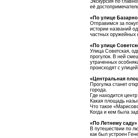
Экскурсия по главн
её достопримечател
«По улице Базарно
Отправимся за покуп
истории названий о
частных оружейных 
«По улице Советск
Улица Советская, од
прогулок. В ней сме
утраченных особняка
происходят с улице
«Центральная пло
Прогулка станет от
города.
Где находится цент
Какая площадь назы
Что такое «Марисов
Когда и кем была за
«По Летнему саду»
В путешествии по л
как был устроен Ген