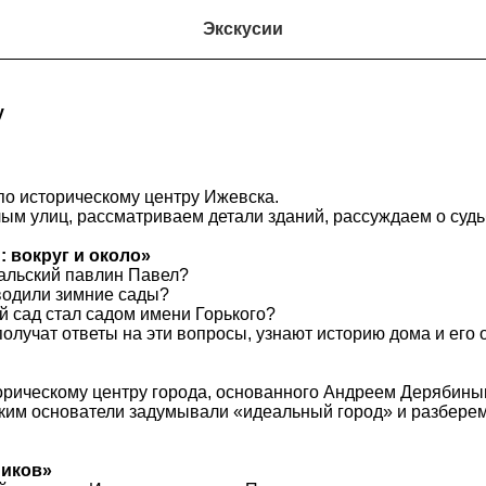
Экскусии
у
по историческому центру Ижевска.
м улиц, рассматриваем детали зданий, рассуждаем о судь
: вокруг и около»
ральский павлин Павел?
водили зимние сады?
 сад стал садом имени Горького?
получат ответы на эти вопросы, узнают историю дома и его 
орическому центру города, основанного Андреем Дерябин
ким основатели задумывали «идеальный город» и разберемс
.
иков»