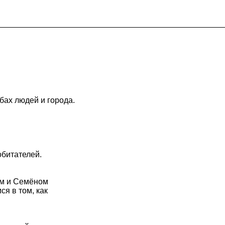
бах людей и города.
обитателей.
ым и Семёном
я в том, как