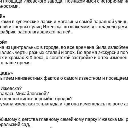
ой площади Ижевского завода. Познакомимся с историями 
ьностями.
й»
ками в купеческие лавки и магазины самой парадной улиц
дной из первых улиц Ижевска, познакомимся с владельцами
фабрик, располагавшихся на ней.
ой»
на из центральных в городе, во все времена была излюбл
шались черты разных стилей и эпох. Во время экскурсии по
х и храмах XIX века, о советской застройке и о тех изменен
й в наше время.
щадь»
крытием неизвестных фактов о самом известном и посещае
р Ижевска?
валась Михайловской?
о поле» и «инженерный» городок?
думана ижевская эспланада и как она изменялась по воле 
юбимому с детства главному семейному парку Ижевска мы 
еральский сад,