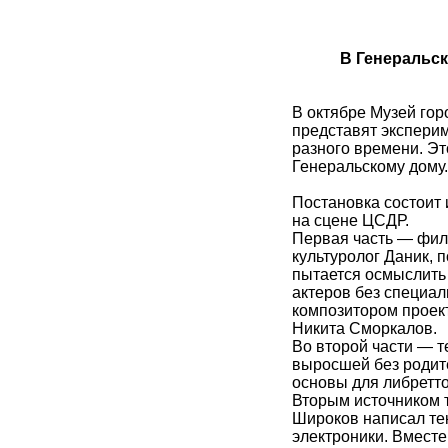
В Генеральск
В октябре Музей го
представят эксперим
разного времени. Э
Генеральскому дому.
Постановка состоит 
на сцене ЦСДР.
Первая часть — филь
культуролог Даник, 
пытается осмыслить 
актеров без специа
композитором проек
Никита Сморкалов.
Во второй части — т
выросшей без родите
основы для либретт
Вторым источником т
Широков написал тек
электроники. Вмест