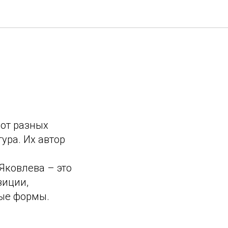
от разных
ура. Их автор
-
Яковлева – это
зиции,
ые формы.